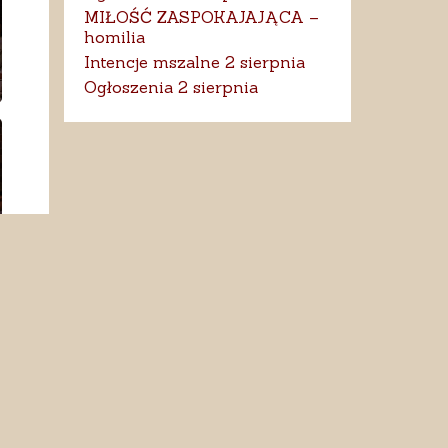
MIŁOŚĆ ZASPOKAJAJĄCA –
homilia
Intencje mszalne 2 sierpnia
Ogłoszenia 2 sierpnia