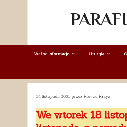
Przejdź
do
PARAF
treści
Ważne informacje
Liturgia
G
14 listopada 2025
przez
Konrad Krzyż
We wtorek 18 list