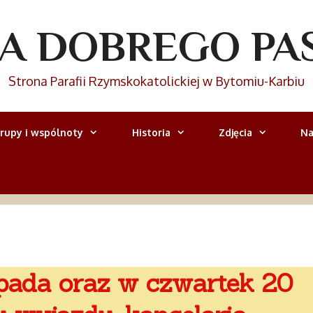
IA DOBREGO PA
Strona Parafii Rzymskokatolickiej w Bytomiu-Karbiu
rupy i wspólnoty
Historia
Zdjęcia
Na
opada oraz w czwartek 20