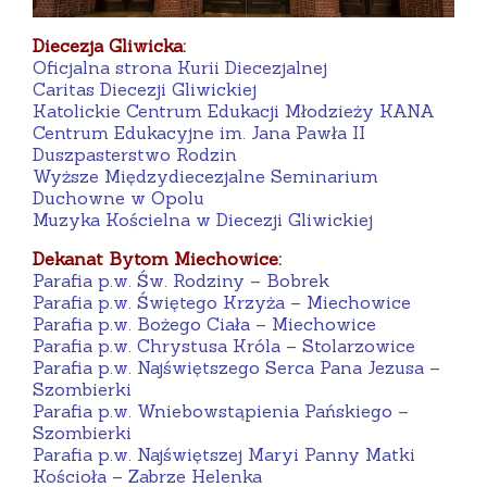
Diecezja Gliwicka:
Oficjalna strona Kurii Diecezjalnej
Caritas Diecezji Gliwickiej
Katolickie Centrum Edukacji Młodzieży KANA
Centrum Edukacyjne im. Jana Pawła II
Duszpasterstwo Rodzin
Wyższe Międzydiecezjalne Seminarium
Duchowne w Opolu
Muzyka Kościelna w Diecezji Gliwickiej
Dekanat Bytom Miechowice:
Parafia p.w. Św. Rodziny – Bobrek
Parafia p.w. Świętego Krzyża – Miechowice
Parafia p.w. Bożego Ciała – Miechowice
Parafia p.w. Chrystusa Króla – Stolarzowice
Parafia p.w. Najświętszego Serca Pana Jezusa –
Szombierki
Parafia p.w. Wniebowstąpienia Pańskiego –
Szombierki
Parafia p.w. Najświętszej Maryi Panny Matki
Kościoła – Zabrze Helenka