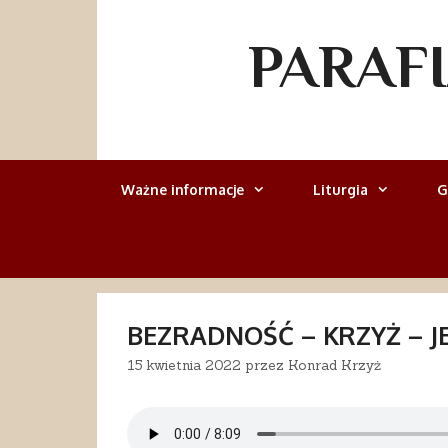
Przejdź
do
PARAF
treści
Ważne informacje
Liturgia
G
BEZRADNOŚĆ – KRZYŻ – JE
15 kwietnia 2022
przez
Konrad Krzyż