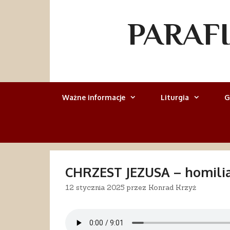
Przejdź
do
PARAF
treści
Ważne informacje
Liturgia
G
CHRZEST JEZUSA – homili
12 stycznia 2025
przez
Konrad Krzyż