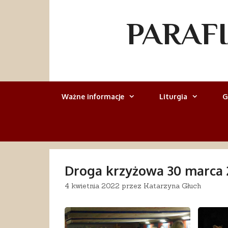
Przejdź
do
PARAF
treści
Ważne informacje
Liturgia
G
Droga krzyżowa 30 marca 
4 kwietnia 2022
przez
Katarzyna Głuch