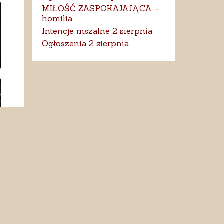
MIŁOŚĆ ZASPOKAJAJĄCA –
homilia
Intencje mszalne 2 sierpnia
Ogłoszenia 2 sierpnia