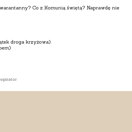
kwarantanny? Co z Komunią świętą? Naprawdę nie
ątek droga krzyżowa).
upem)
spirator