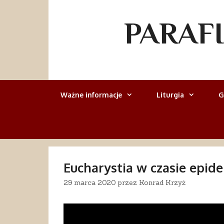
Przejdź
do
PARAF
treści
Ważne informacje
Liturgia
G
Eucharystia w czasie epid
29 marca 2020
przez
Konrad Krzyż