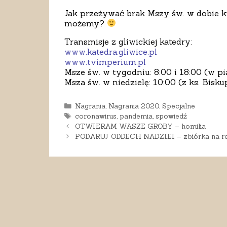
Jak przeżywać brak Mszy św. w dobie 
możemy?
Transmisje z gliwickiej katedry:
www.katedra.gliwice.pl
www.tvimperium.pl
Msze św. w tygodniu:
8:00
i
18:00
(w pi
Msza św. w niedzielę:
10:00
(z ks. Bisk
Kategorie
Nagrania
,
Nagrania 2020
,
Specjalne
Tagi
coronawirus
,
pandemia
,
spowiedź
OTWIERAM WASZE GROBY – homilia
PODARUJ ODDECH NADZIEI – zbiórka na re