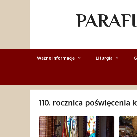
Przejdź
do
PARAF
treści
Ważne informacje
Liturgia
G
110. rocznica poświęcenia k