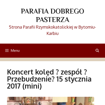
Przejdź
do
PARAFIA DOBREGO
treści
PASTERZA
Strona Parafii Rzymskokatolickiej w Bytomiu-
Karbiu
Menu
Koncert kolęd ? zespół ?
Przebudzenie? 15 stycznia
2017 (mini)