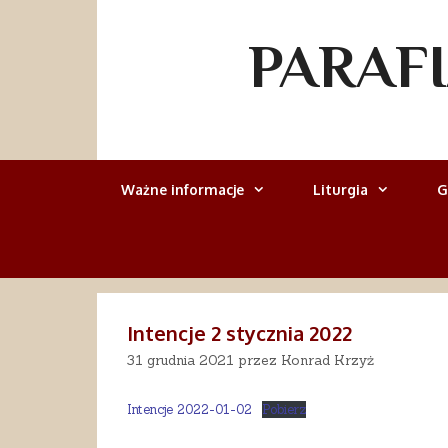
Przejdź
do
PARAF
treści
Ważne informacje
Liturgia
G
Intencje 2 stycznia 2022
31 grudnia 2021
przez
Konrad Krzyż
Intencje 2022-01-02
Pobierz