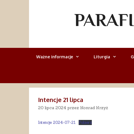
Przejdź
do
PARAF
treści
Ważne informacje
Liturgia
G
Intencje 21 lipca
20 lipca 2024
przez
Konrad Krzyż
Intencje 2024-07-21
Pobierz