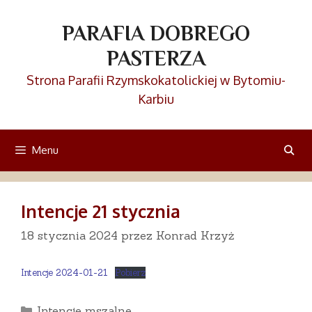
Przejdź
do
PARAFIA DOBREGO
treści
PASTERZA
Strona Parafii Rzymskokatolickiej w Bytomiu-
Karbiu
Menu
Intencje 21 stycznia
18 stycznia 2024
przez
Konrad Krzyż
Intencje 2024-01-21
Pobierz
Kategorie
Intencje mszalne