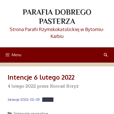
Przejdź
do
PARAFIA DOBREGO
treści
PASTERZA
Strona Parafii Rzymskokatolickiej w Bytomiu-
Karbiu
Menu
Intencje 6 lutego 2022
4 lutego 2022
przez
Konrad Krzyż
Intencje 2022-02-06
Pobierz
Kategorie
Intencje mszalne