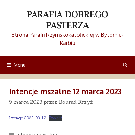
Przejdź
do
PARAFIA DOBREGO
treści
PASTERZA
Strona Parafii Rzymskokatolickiej w Bytomiu-
Karbiu
Menu
Intencje mszalne 12 marca 2023
9 marca 2023
przez
Konrad Krzyż
Intencje 2023-03-12
Pobierz
Kategorie
Intencje mszalne