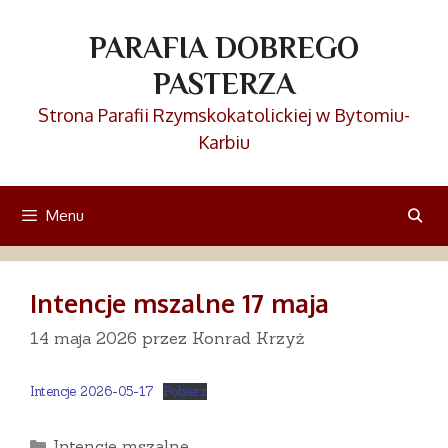
Przejdź
do
PARAFIA DOBREGO
treści
PASTERZA
Strona Parafii Rzymskokatolickiej w Bytomiu-
Karbiu
Menu
Intencje mszalne 17 maja
14 maja 2026
przez
Konrad Krzyż
Intencje 2026-05-17
Pobierz
Kategorie
Intencje mszalne