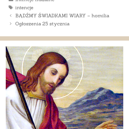
Tagi
intencje
BĄDŹMY ŚWIADKAMI WIARY – homilia
Ogłoszenia 25 stycznia