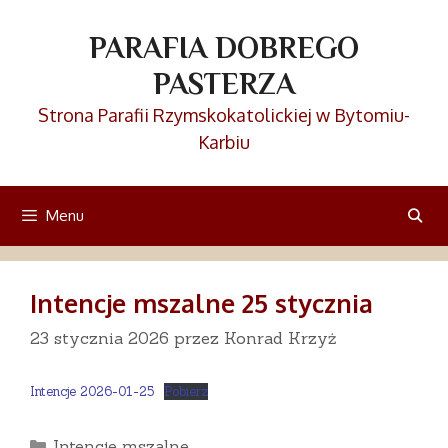
Przejdź
do
PARAFIA DOBREGO
treści
PASTERZA
Strona Parafii Rzymskokatolickiej w Bytomiu-
Karbiu
Menu
Intencje mszalne 25 stycznia
23 stycznia 2026
przez
Konrad Krzyż
Intencje 2026-01-25
Pobierz
Kategorie
Intencje mszalne