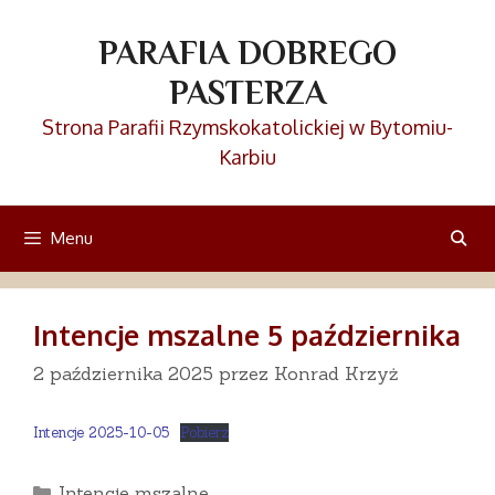
Przejdź
do
PARAFIA DOBREGO
treści
PASTERZA
Strona Parafii Rzymskokatolickiej w Bytomiu-
Karbiu
Menu
Intencje mszalne 5 października
2 października 2025
przez
Konrad Krzyż
Intencje 2025-10-05
Pobierz
Kategorie
Intencje mszalne