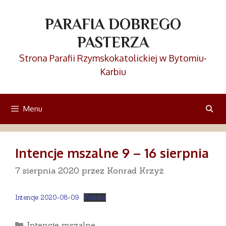
Przejdź
do
PARAFIA DOBREGO
treści
PASTERZA
Strona Parafii Rzymskokatolickiej w Bytomiu-
Karbiu
Menu
Intencje mszalne 9 – 16 sierpnia
7 sierpnia 2020
przez
Konrad Krzyż
Intencje 2020-08-09
Pobierz
Kategorie
Intencje mszalne