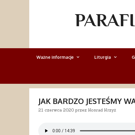
Przejdź
do
PARAF
treści
Ważne informacje
Liturgia
G
JAK BARDZO JESTEŚMY WAŻ
21 czerwca 2020
przez
Konrad Krzyż