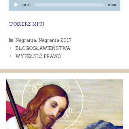
Odtwarzacz
00:00
00:00
plików
dźwiękowych
[
POBIERZ MP3
]
Kategorie
Nagrania
,
Nagrania 2017
BŁOGOSŁAWIEŃSTWA
WYPEŁNIĆ PRAWO