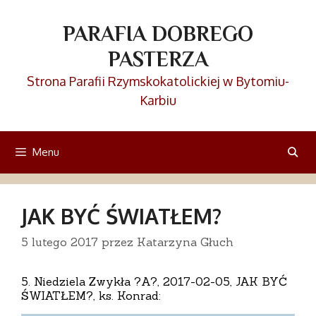
Przejdź
do
PARAFIA DOBREGO
treści
PASTERZA
Strona Parafii Rzymskokatolickiej w Bytomiu-
Karbiu
Menu
JAK BYĆ ŚWIATŁEM?
5 lutego 2017
przez
Katarzyna Głuch
5. Niedziela Zwykła ?A?, 2017-02-05, JAK BYĆ
ŚWIATŁEM?, ks. Konrad: