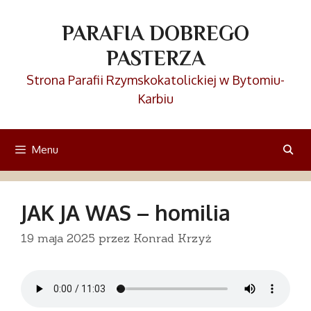
Przejdź
do
PARAFIA DOBREGO
treści
PASTERZA
Strona Parafii Rzymskokatolickiej w Bytomiu-
Karbiu
Menu
JAK JA WAS – homilia
19 maja 2025
przez
Konrad Krzyż