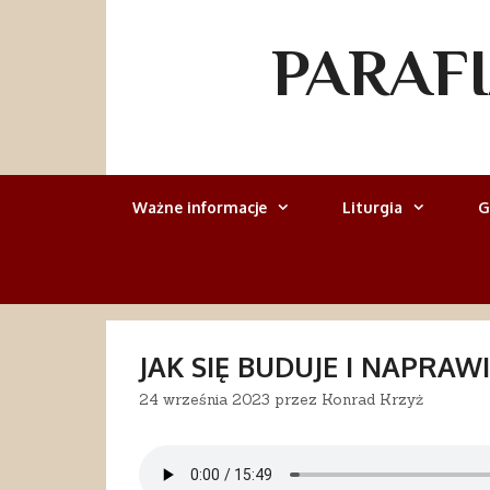
Przejdź
do
PARAF
treści
Ważne informacje
Liturgia
G
JAK SIĘ BUDUJE I NAPRAWI
24 września 2023
przez
Konrad Krzyż