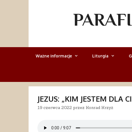
Przejdź
do
PARAF
treści
Ważne informacje
Liturgia
G
JEZUS: „KIM JESTEM DLA CI
19 czerwca 2022
przez
Konrad Krzyż