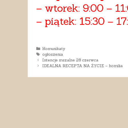
– wtorek: 9:00 – 11:
– piątek: 15:30 – 17
Kategorie
Komunikaty
Tagi
ogłoszenia
Intencje mszalne 28 czerwca
IDEALNA RECEPTA NA ŻYCIE – homilia