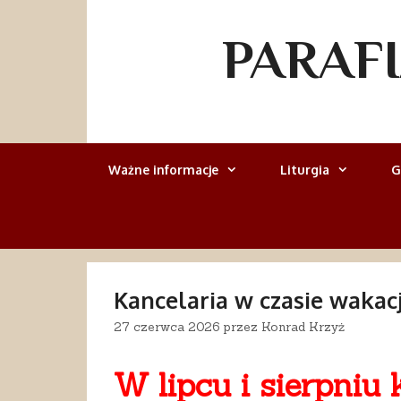
Przejdź
do
PARAF
treści
Ważne informacje
Liturgia
G
Kancelaria w czasie wakacj
27 czerwca 2026
przez
Konrad Krzyż
W lipcu i sierpniu 