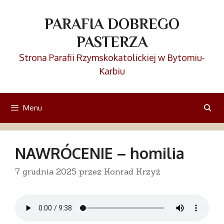
Przejdź
do
PARAFIA DOBREGO
treści
PASTERZA
Strona Parafii Rzymskokatolickiej w Bytomiu-
Karbiu
Menu
NAWRÓCENIE – homilia
7 grudnia 2025
przez
Konrad Krzyż