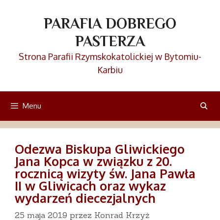
Przejdź
do
PARAFIA DOBREGO
treści
PASTERZA
Strona Parafii Rzymskokatolickiej w Bytomiu-
Karbiu
Menu
Odezwa Biskupa Gliwickiego
Jana Kopca w związku z 20.
rocznicą wizyty św. Jana Pawła
II w Gliwicach oraz wykaz
wydarzeń diecezjalnych
25 maja 2019
przez
Konrad Krzyż