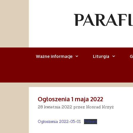
Przejdź
do
PARAF
treści
Ważne informacje
Liturgia
G
Ogłoszenia 1 maja 2022
28 kwietnia 2022
przez
Konrad Krzyż
Ogłoszenia 2022-05-01
Pobierz