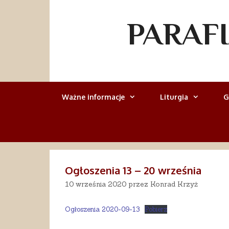
Przejdź
do
PARAF
treści
Ważne informacje
Liturgia
G
Ogłoszenia 13 – 20 września
10 września 2020
przez
Konrad Krzyż
Ogłoszenia 2020-09-13
Pobierz