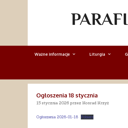
Przejdź
do
PARAF
treści
Ważne informacje
Liturgia
G
Ogłoszenia 18 stycznia
15 stycznia 2026
przez
Konrad Krzyż
Ogłoszenia 2026-01-18
Pobierz