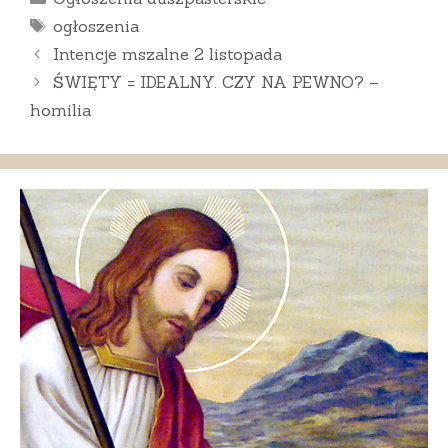
Tagi
ogłoszenia
Intencje mszalne 2 listopada
ŚWIĘTY = IDEALNY. CZY NA PEWNO? –
homilia