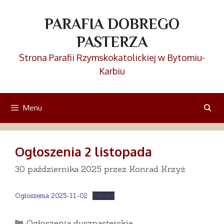
Przejdź
do
PARAFIA DOBREGO
treści
PASTERZA
Strona Parafii Rzymskokatolickiej w Bytomiu-
Karbiu
Menu
Ogłoszenia 2 listopada
30 października 2025
przez
Konrad Krzyż
Ogłoszenia 2025-11-02
Pobierz
Kategorie
Ogłoszenia duszpasterskie