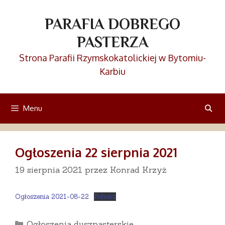
Przejdź
do
PARAFIA DOBREGO
treści
PASTERZA
Strona Parafii Rzymskokatolickiej w Bytomiu-
Karbiu
Menu
Ogłoszenia 22 sierpnia 2021
19 sierpnia 2021
przez
Konrad Krzyż
Ogłoszenia 2021-08-22
Pobierz
Kategorie
Ogłoszenia duszpasterskie