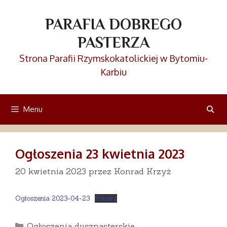
Przejdź
do
PARAFIA DOBREGO
treści
PASTERZA
Strona Parafii Rzymskokatolickiej w Bytomiu-
Karbiu
Menu
Ogłoszenia 23 kwietnia 2023
20 kwietnia 2023
przez
Konrad Krzyż
Ogłoszenia 2023-04-23
Pobierz
Kategorie
Ogłoszenia duszpasterskie