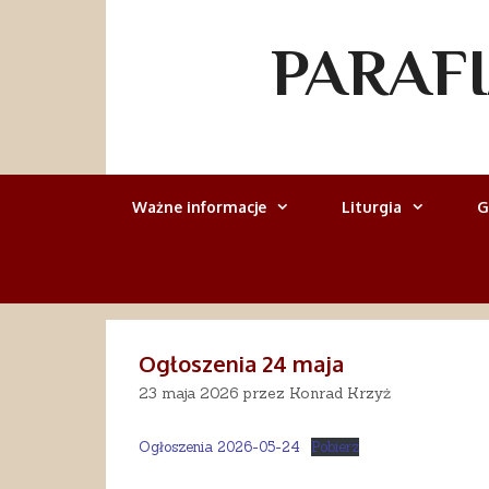
Przejdź
do
PARAF
treści
Ważne informacje
Liturgia
G
Ogłoszenia 24 maja
23 maja 2026
przez
Konrad Krzyż
Ogłoszenia 2026-05-24
Pobierz