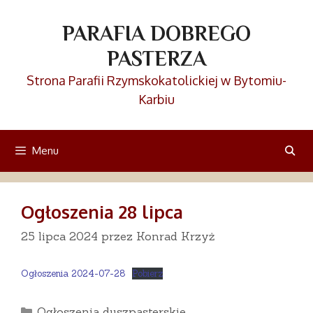
Przejdź
do
PARAFIA DOBREGO
treści
PASTERZA
Strona Parafii Rzymskokatolickiej w Bytomiu-
Karbiu
Menu
Ogłoszenia 28 lipca
25 lipca 2024
przez
Konrad Krzyż
Ogłoszenia 2024-07-28
Pobierz
Kategorie
Ogłoszenia duszpasterskie