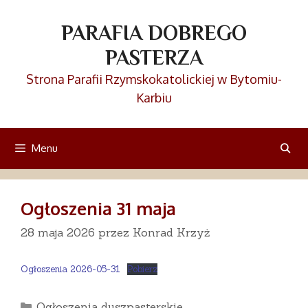
Przejdź
do
PARAFIA DOBREGO
treści
PASTERZA
Strona Parafii Rzymskokatolickiej w Bytomiu-
Karbiu
Menu
Ogłoszenia 31 maja
28 maja 2026
przez
Konrad Krzyż
Ogłoszenia 2026-05-31
Pobierz
Kategorie
Ogłoszenia duszpasterskie