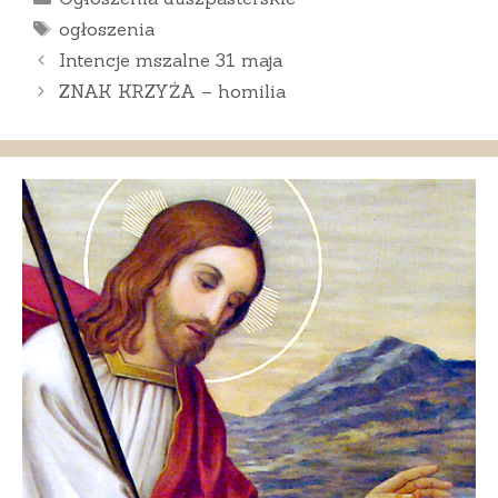
Tagi
ogłoszenia
Intencje mszalne 31 maja
ZNAK KRZYŻA – homilia