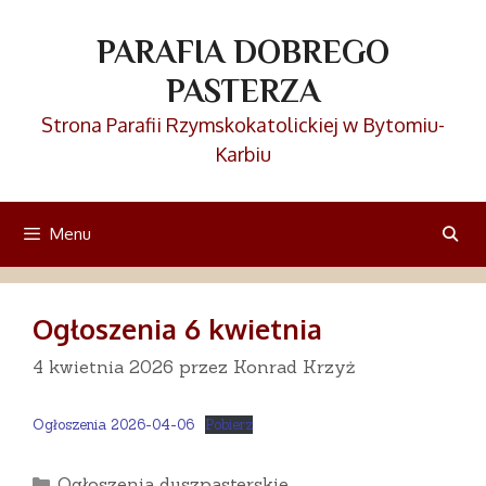
Przejdź
do
PARAFIA DOBREGO
treści
PASTERZA
Strona Parafii Rzymskokatolickiej w Bytomiu-
Karbiu
Menu
Ogłoszenia 6 kwietnia
4 kwietnia 2026
przez
Konrad Krzyż
Ogłoszenia 2026-04-06
Pobierz
Kategorie
Ogłoszenia duszpasterskie