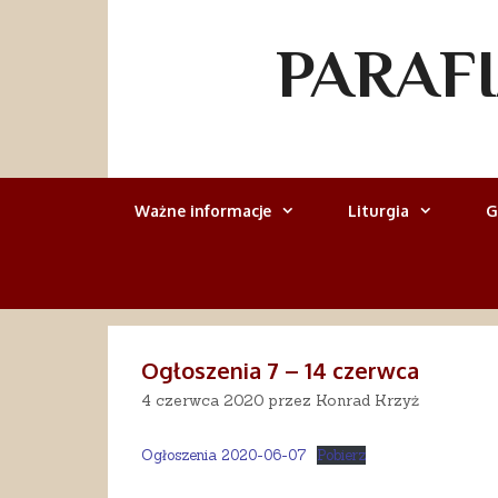
Przejdź
do
PARAF
treści
Ważne informacje
Liturgia
G
Ogłoszenia 7 – 14 czerwca
4 czerwca 2020
przez
Konrad Krzyż
Ogłoszenia 2020-06-07
Pobierz