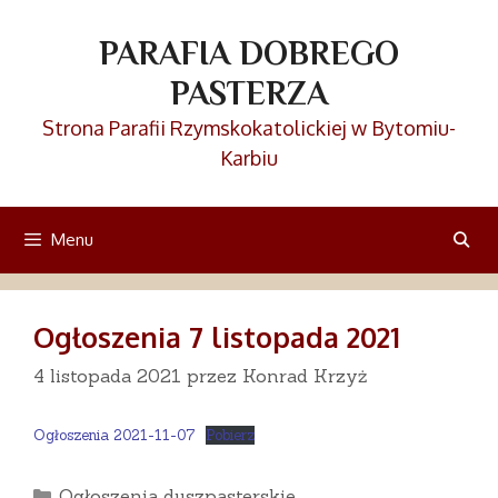
Przejdź
do
PARAFIA DOBREGO
treści
PASTERZA
Strona Parafii Rzymskokatolickiej w Bytomiu-
Karbiu
Menu
Ogłoszenia 7 listopada 2021
4 listopada 2021
przez
Konrad Krzyż
Ogłoszenia 2021-11-07
Pobierz
Kategorie
Ogłoszenia duszpasterskie