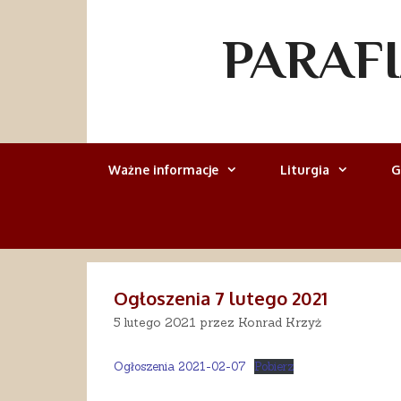
Przejdź
do
PARAF
treści
Ważne informacje
Liturgia
G
Ogłoszenia 7 lutego 2021
5 lutego 2021
przez
Konrad Krzyż
Ogłoszenia 2021-02-07
Pobierz