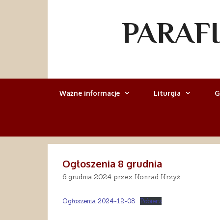
Przejdź
do
PARAF
treści
Ważne informacje
Liturgia
G
Ogłoszenia 8 grudnia
6 grudnia 2024
przez
Konrad Krzyż
Ogłoszenia 2024-12-08
Pobierz