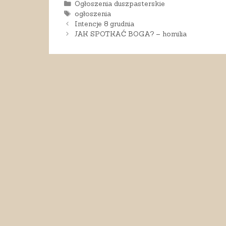
Kategorie
Ogłoszenia duszpasterskie
Tagi
ogłoszenia
Intencje 8 grudnia
JAK SPOTKAĆ BOGA? – homilia