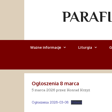
Przejdź
do
PARAF
treści
Ważne informacje
Liturgia
G
Ogłoszenia 8 marca
5 marca 2026
przez
Konrad Krzyż
Ogłoszenia 2026-03-08
Pobierz