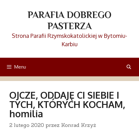
Przejdź
do
PARAFIA DOBREGO
treści
PASTERZA
Strona Parafii Rzymskokatolickiej w Bytomiu-
Karbiu
Menu
OJCZE, ODDAJĘ CI SIEBIE I
TYCH, KTÓRYCH KOCHAM,
homilia
2 lutego 2020
przez
Konrad Krzyż