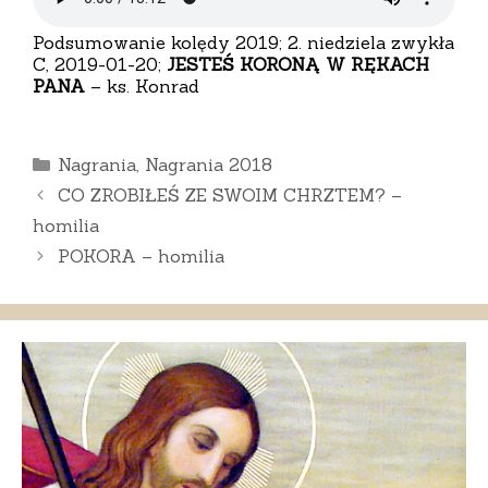
Podsumowanie kolędy 2019; 2. niedziela zwykła
C, 2019-01-20;
JESTEŚ KORONĄ W RĘKACH
PANA
– ks. Konrad
Kategorie
Nagrania
,
Nagrania 2018
CO ZROBIŁEŚ ZE SWOIM CHRZTEM? –
homilia
POKORA – homilia