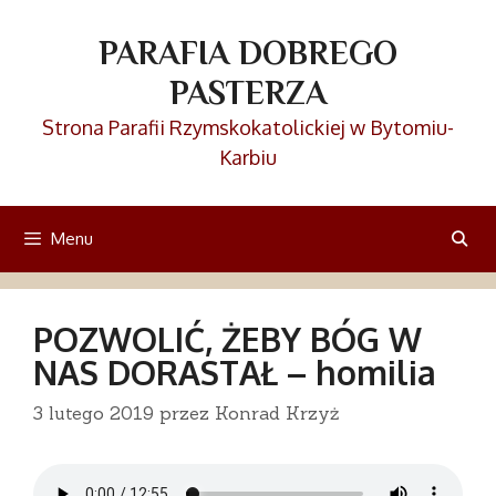
Przejdź
do
PARAFIA DOBREGO
treści
PASTERZA
Strona Parafii Rzymskokatolickiej w Bytomiu-
Karbiu
Menu
POZWOLIĆ, ŻEBY BÓG W
NAS DORASTAŁ – homilia
3 lutego 2019
przez
Konrad Krzyż