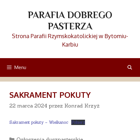
Przejdź
do
PARAFIA DOBREGO
treści
PASTERZA
Strona Parafii Rzymskokatolickiej w Bytomiu-
Karbiu
Menu
SAKRAMENT POKUTY
22 marca 2024
przez
Konrad Krzyż
Sakrament pokuty – Wielkanoc
Pobierz
Kategorie
Ogłoszenia duszpasterskie