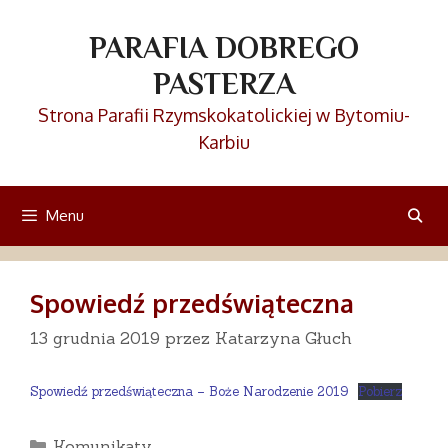
Przejdź
do
PARAFIA DOBREGO
treści
PASTERZA
Strona Parafii Rzymskokatolickiej w Bytomiu-
Karbiu
Menu
Spowiedź przedświąteczna
13 grudnia 2019
przez
Katarzyna Głuch
Spowiedź przedświąteczna – Boże Narodzenie 2019
Pobierz
Kategorie
Komunikaty