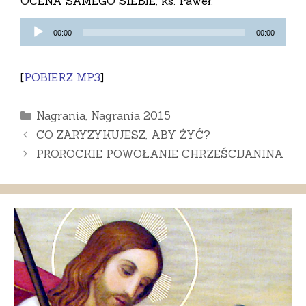
OCENA SAMEGO SIEBIE, ks. Paweł:
Odtwarzacz
00:00
00:00
plików
dźwiękowych
[
POBIERZ MP3
]
Kategorie
Nagrania
,
Nagrania 2015
CO ZARYZYKUJESZ, ABY ŻYĆ?
PROROCKIE POWOŁANIE CHRZEŚCIJANINA