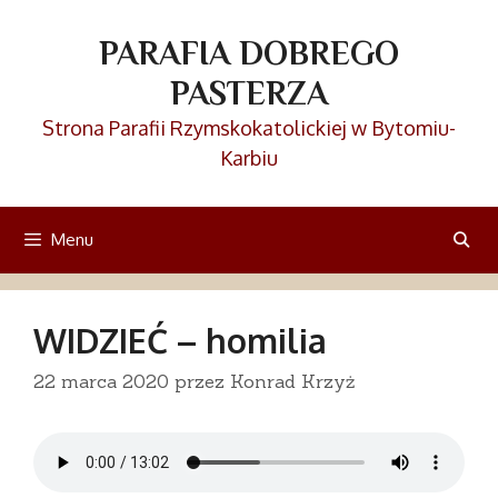
Przejdź
do
PARAFIA DOBREGO
treści
PASTERZA
Strona Parafii Rzymskokatolickiej w Bytomiu-
Karbiu
Menu
WIDZIEĆ – homilia
22 marca 2020
przez
Konrad Krzyż