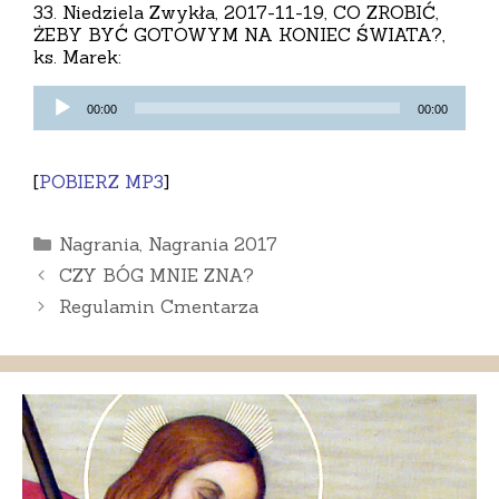
33. Niedziela Zwykła, 2017-11-19, CO ZROBIĆ,
ŻEBY BYĆ GOTOWYM NA KONIEC ŚWIATA?,
ks. Marek:
Odtwarzacz
00:00
00:00
plików
dźwiękowych
[
POBIERZ MP3
]
Kategorie
Nagrania
,
Nagrania 2017
CZY BÓG MNIE ZNA?
Regulamin Cmentarza