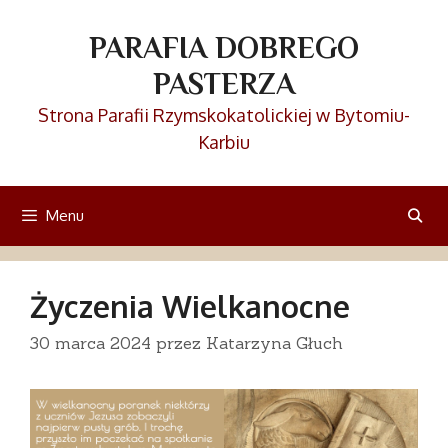
Przejdź
do
PARAFIA DOBREGO
treści
PASTERZA
Strona Parafii Rzymskokatolickiej w Bytomiu-
Karbiu
Menu
Życzenia Wielkanocne
30 marca 2024
przez
Katarzyna Głuch